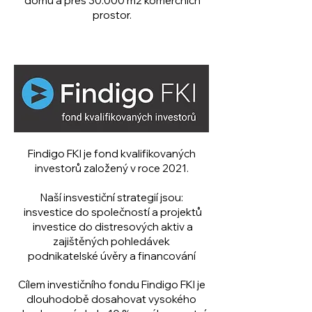
domů a přes 30.000 m2 komerčních
prostor.
Findigo FKI je fond kvalifikovaných
investorů založený v roce 2021.
Naší insvestiční strategií jsou:
insvestice do společností a projektů
investice do distresových aktiv a
zajištěných pohledávek
podnikatelské úvěry a financování
Cílem investičního fondu Findigo FKI je
dlouhodobě dosahovat vysokého